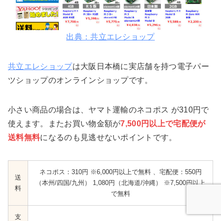
出典：共立エレショップ
共立エレショップ
は大阪日本橋に実店舗を持つ電子パー
ツショップのオンラインショップです。
小さい商品の場合は、ヤマト運輸の
ネコポス
が310円で
使えます。またお買い物金額が
7,500円以上で宅配便が
送料無料
になるのも見逃せないポイントです。
ネコポス：310円
※6,000円以上で無料
、宅配便：550円
送
（本州/四国/九州）
1,080円（北海道/沖縄）
※7,500円以上
料
で無料
支