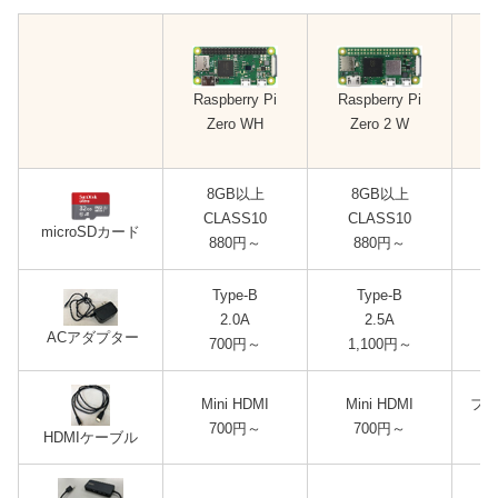
Raspberry Pi
Raspberry Pi
Ra
Zero WH
Zero 2 W
3
8GB以上
8GB以上
CLASS10
CLASS10
microSDカード
880円
～
880円
～
Type-B
Type-B
2.0A
2.5A
ACアダプター
700円
～
1,1
00円
～
Mini HDMI
Mini HDMI
フル
700円
～
700円
～
HDMIケーブル