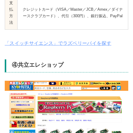
支
払
クレジットカード（VISA／Master／JCB／Amex／ダイナ
方
ースクラブカード）、代引（300円）、銀行振込
、
PayPal
法
「スイッチサイエンス」でラズベリーパイを探す
④共立エレショップ