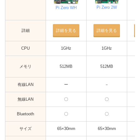
Pi Zero 2W
Pi Zero WH
Pi
詳細
詳細を見る
詳細を見る
CPU
1GHz
1GHz
メモリ
512MB
512MB
有線LAN
ー
－
無線LAN
〇
〇
Bluetooth
〇
〇
サイズ
65×30mm
65×30mm