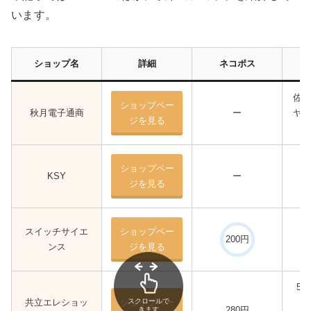
います。
ショップ名
詳細
ネコポス
佐川
ショップペー
秋月電子通商
ー
ヤマ
ジを見る
ショップペー
KSY
ー
ジを見る
スイッチサイエ
ショップペー
200円
ンス
ジを見る
55
共立エレショッ
ショップペー
スクロールで
280円
きます