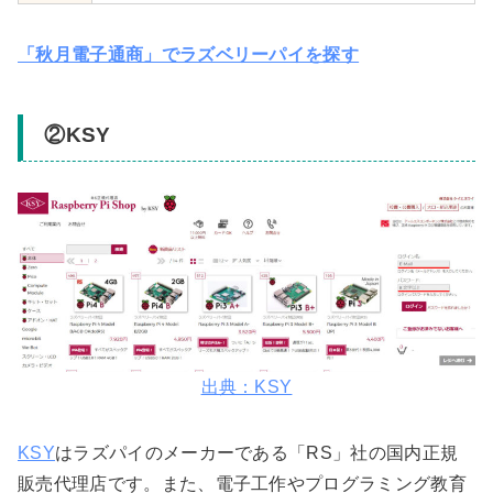
「秋月電子通商」でラズベリーパイを探す
②KSY
出典：KSY
KSY
はラズパイのメーカーである「RS」社の
国内正規
販売代理店
です。また、電子工作やプログラミング教育