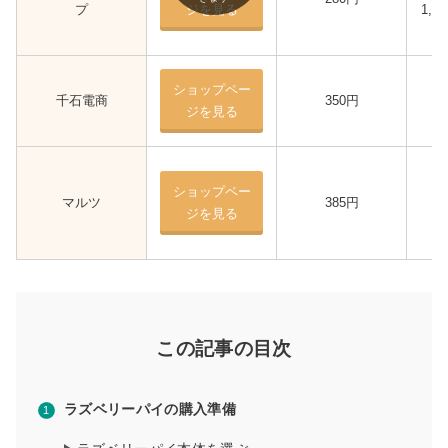
プ
ジを見る
1,
ショップペー
千石電商
350円
ジを見る
ショップペー
マルツ
385円
ジを見る
この記事の目次
ラズベリーパイの購入準備