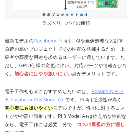
ラズベリーパイの種類
最新モデルの
Raspberry Pi 5
は、AIや画像処理など計算
負荷の高いプロジェクトでその性能を発揮するため、上
級者や高度な用途を求めるユーザーに適しています。た
だし、GPIO仕様の変更に伴い、対応パーツや情報が少な
く、
初心者にはやや扱いにくい
点がデメリットです。
電子工作初心者におすすめしたいのは、
Raspberry Pi 4
と
Raspberry Pi 3 Model A+
です。Pi 4は拡張性が高く、
初心者にも扱いやすい
モデルですが、性能に対するコス
トがやや高い印象です。Pi 3 Model A+は控えめな性能な
がら、電子工作には必要十分で、
コスパ重視の方に適し